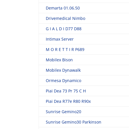
Demarta 01.06.50
Drivemedical Nimbo
G I A L D I D77 D88
Intimax Server
M O R E T T I R P689
Mobilex Bison
Mobilex Dynawalk
Ormesa Dynamico
Piai Dea 73 Pr 75 C H
Piai Dea R77e R80 R90x
Sunrise Gemino20
Sunrise Gemino30 Parkinson