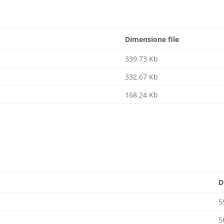
Dimensione file
339.73 Kb
332.67 Kb
168.24 Kb
D
5
5