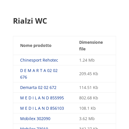
Rialzi WC
Dimensione
Nome prodotto
file
Chinesport Rehotec
1.24 Mb
D E M A R T A 02 02
209.45 Kb
676
Demarta 02 02 672
114.51 Kb
M E D I L A N D 855995
802.68 Kb
M E D I L A N D 856103
108.1 Kb
Mobilex 302090
3.62 Mb
Mobilex 73010
342.27 Kb