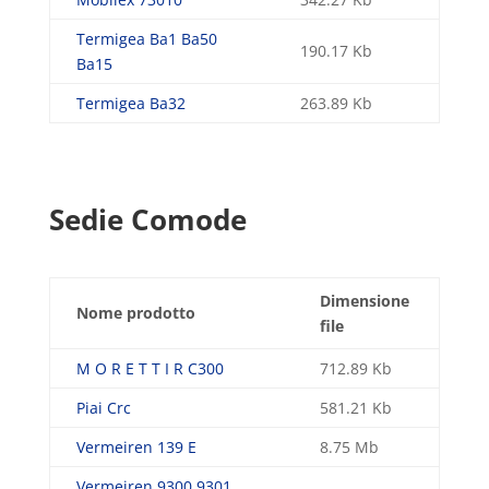
Termigea Ba1 Ba50
190.17 Kb
Ba15
Termigea Ba32
263.89 Kb
Sedie Comode
Dimensione
Nome prodotto
file
M O R E T T I R C300
712.89 Kb
Piai Crc
581.21 Kb
Vermeiren 139 E
8.75 Mb
Vermeiren 9300 9301