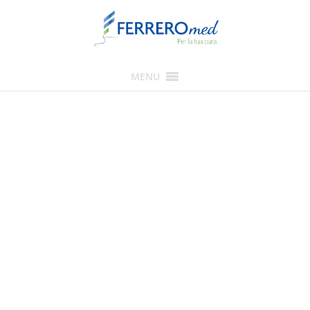
MENU
Ausili bagno
Barelle doccia, rialzi wc,
sedie comode, sedie
girevoli da vasca, sedie da
doccia a parete, sollevatori
da vasca
Ausili per agevolare l’autonomia delle persone
anziane, disabili o con ridotte capacità motorie in
bagno; qui di seguito i manuali dei nostri prodotti.