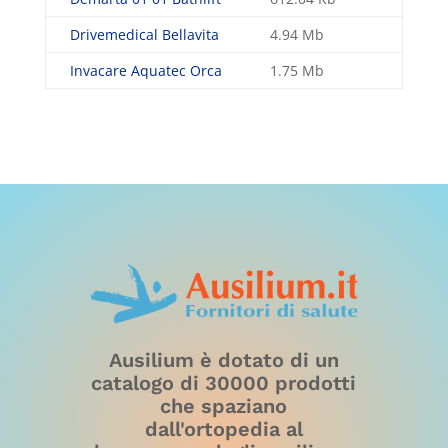
Drivemedical Bellavita
4.94 Mb
Invacare Aquatec Orca
1.75 Mb
Ausilium è dotato di un
catalogo di 30000 prodotti
che spaziano
dall'ortopedia al